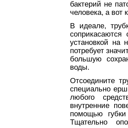
бактерий не пат
человека, а вот
В идеале, труб
соприкасаются 
установкой на 
потребует значи
большую сохран
воды.
Отсоедините тр
специально ерши
любого средс
внутренние пов
помощью губки
Тщательно оп