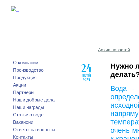
Архив новостей
О компании
24
Нужно л
Производство
делать
ИЮНЯ
Продукция
2025
Акции
Вода - 
Партнёры
опреде
Наши добрые дела
исходн
Наши награды
напрямую
Статьи о воде
темпера
Вакансии
очень м
Ответы на вопросы
Контакты
к хране