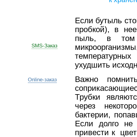
Если бутыль сто
пробкой), в не
пыль, в том 
SMS-Заказ
микроорганиз
температурных
ухудшить исходн
Важно помнит
Online-заказ
соприкасающие
Трубки являютс
через некотор
бактерии, попав
Если долго не
привести к
цвет