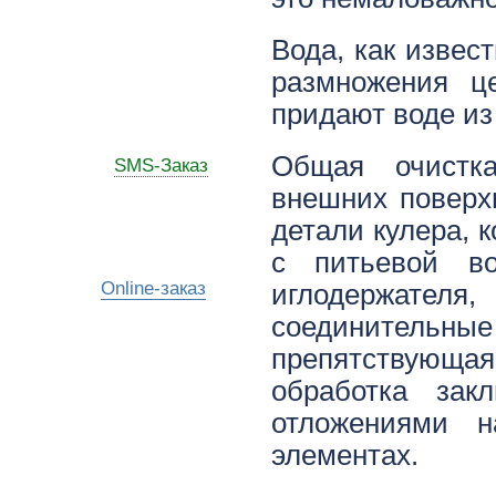
Вода, как извес
размножения ц
придают воде из
Общая очистка
SMS-Заказ
внешних поверх
детали кулера, 
с питьевой во
Online-заказ
иглодержател
соединительн
препятствующая
обработка зак
отложениями н
элементах.