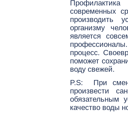
Профилактик
современных ср
производить у
организму чел
является совс
профессионалы.
процесс. Своев
поможет сохрани
воду свежей.
P.S:
При смен
произвести са
обязательным у
качество воды н